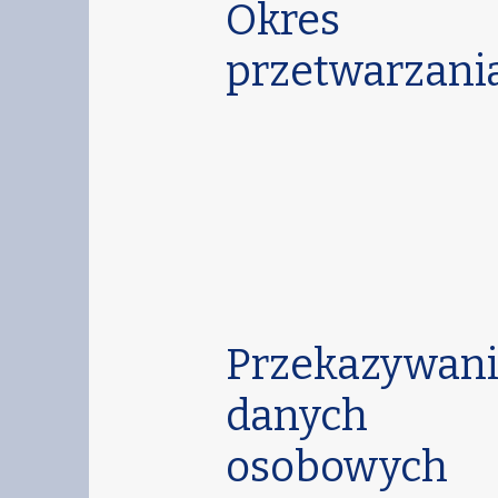
Okres
przetwarzani
Przekazywan
danych
osobowych