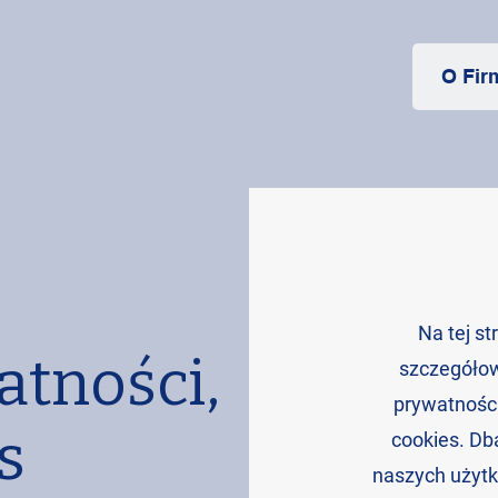
O Fir
Na tej s
atności,
szczegółow
prywatności
s
cookies. D
naszych użytk