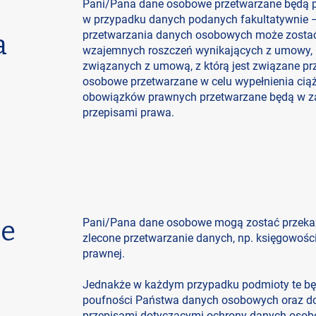
Pani/Pana dane osobowe przetwarzane będą p
w przypadku danych podanych fakultatywnie –
przetwarzania danych osobowych może zostać
a
wzajemnych roszczeń wynikających z umowy, 
związanych z umową, z którą jest związane p
osobowe przetwarzane w celu wypełnienia cią
obowiązków prawnych przetwarzane będą w za
przepisami prawa.
ie
Pani/Pana dane osobowe mogą zostać przeka
zlecone przetwarzanie danych, np. księgowości
prawnej.
Jednakże w każdym przypadku podmioty te b
poufności Państwa danych osobowych oraz do 
przepisami dotyczącymi ochrony danych oso