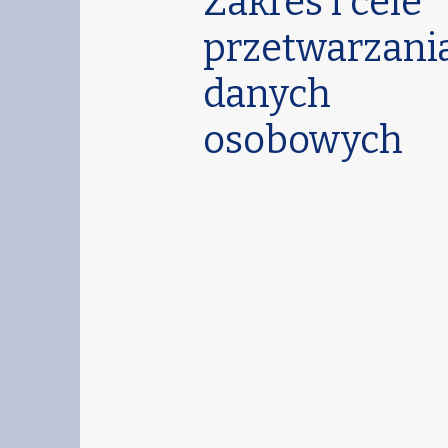
Zakres i cele
przetwarzani
danych
osobowych