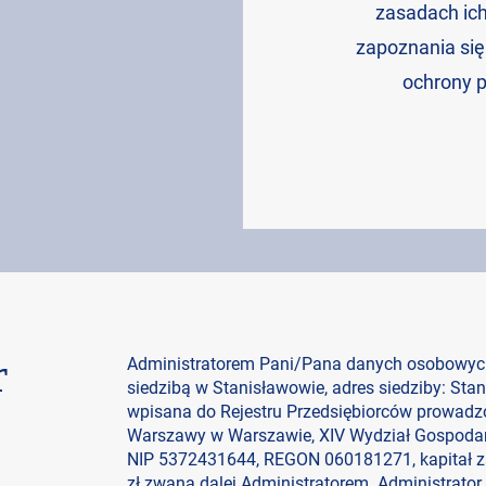
zasadach ic
zapoznania się
ochrony p
r
Administratorem Pani/Pana danych osobowyc
siedzibą w Stanisławowie, adres siedziby: St
wpisana do Rejestru Przedsiębiorców prowadz
Warszawy w Warszawie, XIV Wydział Gospod
NIP 5372431644, REGON 060181271, kapitał z
zł zwaną dalej Administratorem. Administrator